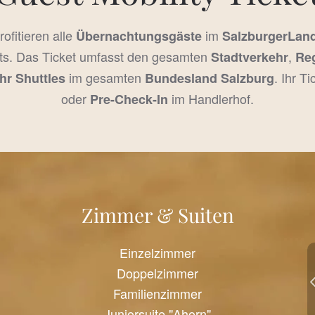
rofitieren alle
im
Übernachtungsgäste
SalzburgerLan
ts. Das Ticket umfasst den gesamten
,
Stadtverkehr
Re
im gesamten
. Ihr T
hr Shuttles
Bundesland Salzburg
oder
im Handlerhof.
Pre-Check-In
Zimmer & Suiten
Einzelzimmer
Doppelzimmer
Familienzimmer
Juniorsuite "Ahorn"