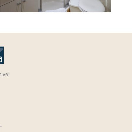
sive!
t