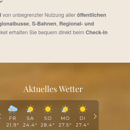
von unbegrenzter Nutzung aller
d
öffentlichen
,
,
gionalbusse
S-Bahnen
Regional- und
icket erhalten Sie bequem direkt beim
Check-In
Aktuelles Wetter
FR
SA
SO
MO
DI
21.9
°
24.4
°
28.4
°
27.5
°
27.4
°