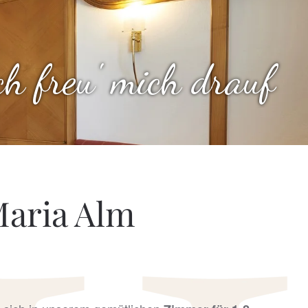
 ich freu' mich drauf
Maria Alm