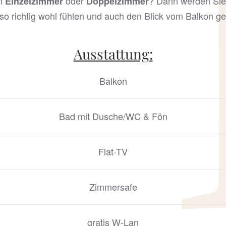
n
oder
? Dann werden Sie
Einzelzimmer
Doppelzimmer
so richtig wohl fühlen und auch den Blick vom Balkon g
Ausstattung:
Balkon
Bad mit Dusche/WC & Fön
Flat-TV
Zimmersafe
gratis W-Lan